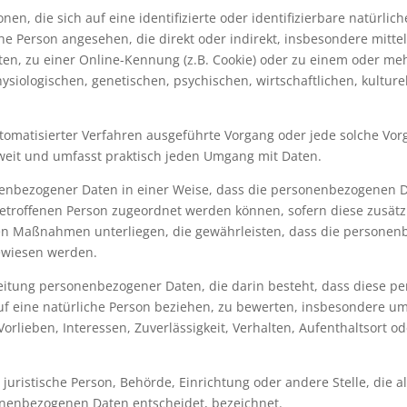
en, die sich auf eine identifizierte oder identifizierbare natürlic
liche Person angesehen, die direkt oder indirekt, insbesondere mi
n, zu einer Online-Kennung (z.B. Cookie) oder zu einem oder me
iologischen, genetischen, psychischen, wirtschaftlichen, kulturel
 automatisierter Verfahren ausgeführte Vorgang oder jede solche 
weit und umfasst praktisch jeden Umgang mit Daten.
enbezogener Daten in einer Weise, dass die personenbezogenen D
betroffenen Person zugeordnet werden können, sofern diese zusät
n Maßnahmen unterliegen, die gewährleisten, dass die personenbe
gewiesen werden.
arbeitung personenbezogener Daten, die darin besteht, dass dies
uf eine natürliche Person beziehen, zu bewerten, insbesondere um
Vorlieben, Interessen, Zuverlässigkeit, Verhalten, Aufenthaltsort 
r juristische Person, Behörde, Einrichtung oder andere Stelle, die
onenbezogenen Daten entscheidet, bezeichnet.