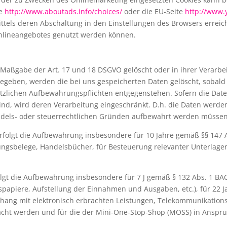
te
http://www.aboutads.info/choices/
oder die EU-Seite
http://www.
ttels deren Abschaltung in den Einstellungen des Browsers erreich
Onlineangebotes genutzt werden können.
Maßgabe der Art. 17 und 18 DSGVO gelöscht oder in ihrer Verarbe
egeben, werden die bei uns gespeicherten Daten gelöscht, sobald
tzlichen Aufbewahrungspflichten entgegenstehen. Sofern die Daten
sind, wird deren Verarbeitung eingeschränkt. D.h. die Daten werd
 handels- oder steuerrechtlichen Gründen aufbewahrt werden müssen
rfolgt die Aufbewahrung insbesondere für 10 Jahre gemäß §§ 147 Ab
ngsbelege, Handelsbücher, für Besteuerung relevanter Unterlagen, 
olgt die Aufbewahrung insbesondere für 7 J gemäß § 132 Abs. 1 B
spapiere, Aufstellung der Einnahmen und Ausgaben, etc.), für 2
hang mit elektronisch erbrachten Leistungen, Telekommunikations
acht werden und für die der Mini-One-Stop-Shop (MOSS) in Ansp