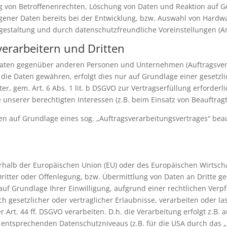
g von Betroffenenrechten, Löschung von Daten und Reaktion auf G
gener Daten bereits bei der Entwicklung, bzw. Auswahl von Hardw
estaltung und durch datenschutzfreundliche Voreinstellungen (Ar
erarbeitern und Dritten
aten gegenüber anderen Personen und Unternehmen (Auftragsverar
f die Daten gewähren, erfolgt dies nur auf Grundlage einer gesetzl
r, gem. Art. 6 Abs. 1 lit. b DSGVO zur Vertragserfüllung erforderlic
 unserer berechtigten Interessen (z.B. beim Einsatz von Beauftragt
ten auf Grundlage eines sog. „Auftragsverarbeitungsvertrages“ bea
erhalb der Europäischen Union (EU) oder des Europäischen Wirtsch
ter oder Offenlegung, bzw. Übermittlung von Daten an Dritte gesc
, auf Grundlage Ihrer Einwilligung, aufgrund einer rechtlichen Ver
ch gesetzlicher oder vertraglicher Erlaubnisse, verarbeiten oder l
Art. 44 ff. DSGVO verarbeiten. D.h. die Verarbeitung erfolgt z.B.
U entsprechenden Datenschutzniveaus (z.B. für die USA durch das „P