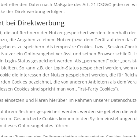
ie betreffenden Daten nach Maßgabe des Art. 21 DSGVO jederzeit 
ke der Direktwerbung erfolgen.
t bei Direktwerbung
et, die auf Rechnern der Nutzer gespeichert werden. Innerhalb de
dazu, die Angaben zu einem Nutzer (bzw. dem Gerät auf dem das C
ebotes zu speichern. Als temporäre Cookies, bzw. „Session-Cookie
Nutzer ein Onlineangebot verlässt und seinen Browser schließt. In
n Login-Status gespeichert werden. Als „permanent“ oder „persist
bleiben. So kann z.B. der Login-Status gespeichert werden, wenn
ookie die Interessen der Nutzer gespeichert werden, die für Rei
erden Cookies bezeichnet, die von anderen Anbietern als dem Vera
ssen Cookies sind spricht man von „First-Party Cookies“).
s einsetzen und klären hierüber im Rahmen unserer Datenschutze
 auf ihrem Rechner gespeichert werden, werden sie gebeten die en
vieren. Gespeicherte Cookies können in den Systemeinstellungen 
n dieses Onlineangebotes führen.
der zu Zwecken des Onlinemarketing eingesetzten Cookies kann bei 